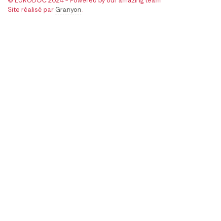
© EURODOC 2024 - Powered by our amazing team
Site réalisé par
Granyon
.