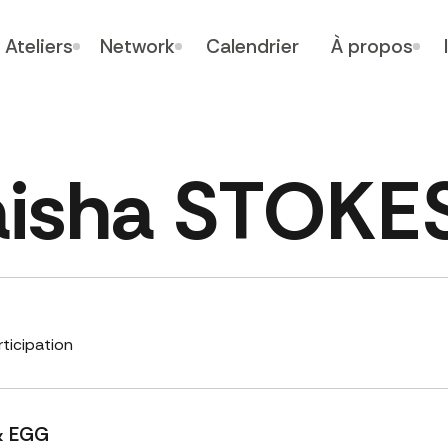
Ateliers
Network
Calendrier
À propos
aisha STOKE
rticipation
& EGG