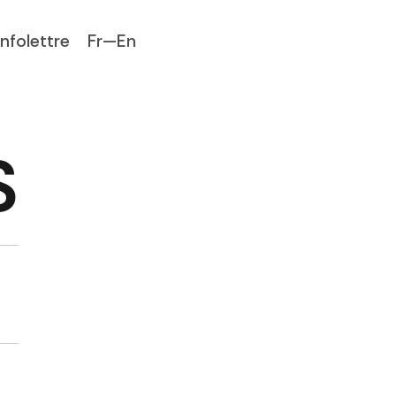
Infolettre
Fr—En
S